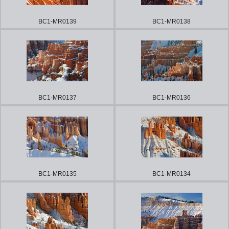
BC1-MR0139
BC1-MR0138
BC1-MR0137
BC1-MR0136
BC1-MR0135
BC1-MR0134