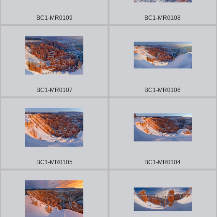
BC1-MR0109
BC1-MR0108
BC1-MR0107
BC1-MR0106
BC1-MR0105
BC1-MR0104