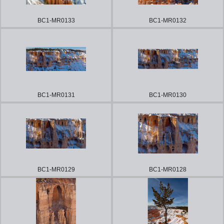
BC1-MR0133
BC1-MR0132
BC1-MR0131
BC1-MR0130
BC1-MR0129
BC1-MR0128